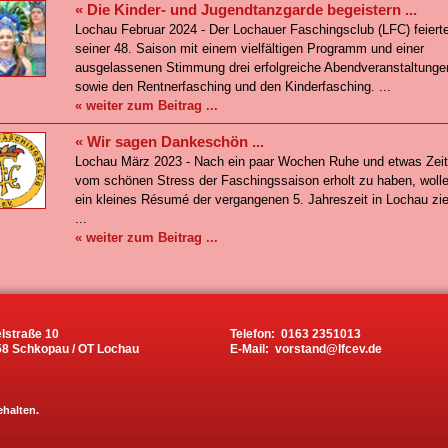
« Die Kinder- und Jugendtanzgarde begeistern ...
Lochau Februar 2024 - Der Lochauer Faschingsclub (LFC) feierte
seiner 48. Saison mit einem vielfältigen Programm und einer
ausgelassenen Stimmung drei erfolgreiche Abendveranstaltunge
sowie den Rentnerfasching und den Kinderfasching. ...
« weiter zum Beitrag ...
« Wir sagen Dankeschön ...
Lochau März 2023 - Nach ein paar Wochen Ruhe und etwas Zeit
vom schönen Stress der Faschingssaison erholt zu haben, wolle
ein kleines Résumé der vergangenen 5. Jahreszeit in Lochau zi
...
« weiter zum Beitrag ...
elstraße 10
Telefon: 0163 2351013
8 Schkopau / OT Lochau
E-Mail: vorstand@lfcev.de
ehalten.