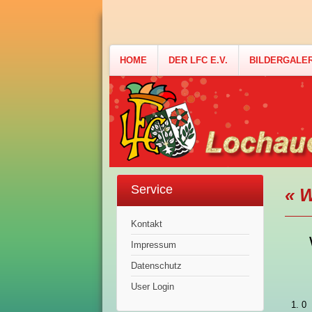
HOME
DER LFC E.V.
BILDERGALE
Service
« W
Kontakt
Impressum
Datenschutz
User Login
0