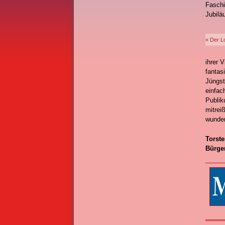
Faschi
Jubilä
« Der L
ihrer 
fantas
Jüngst
einfac
Publik
mitrei
wunde
Torst
Bürge