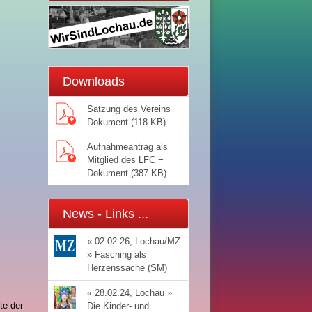
Downloads
Satzung des Vereins −
Dokument (118 KB)
Aufnahmeantrag als
Mitglied des LFC −
Dokument (387 KB)
News - Links ...
« 02.02.26, Lochau/MZ
» Fasching als
Herzenssache (SM)
« 28.02.24, Lochau »
te der
Die Kinder- und