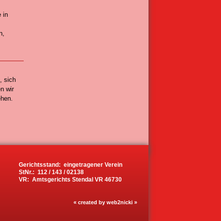
 in
n,
, sich
n wir
ehen.
Gerichtsstand: eingetragener Verein
StNr.: 112 / 143 / 02138
VR: Amtsgerichts Stendal VR 46730
« created by web2nicki »