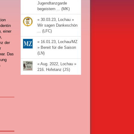
Jugendtanzgarde
begeistern ... (MK)
« 30.03.23, Lochau »
tion
Wir sagen Dankeschön
identin
... (LFC)
, einer
n,
« 16.01.23, Lochau/MZ
nz der
» Bereit für die Saison
r
(LN)
war. Das
mung
« Aug. 2022, Lochau »
n
216. Hofetanz (JS)