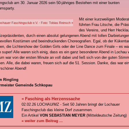
ngsclub am 30. Januar 2026 sein 50-jähriges Bestehen mit einer bunten
umsparty.
Mit einer kurzweiligen Modera
ochauer Faschingsclub e.V. - Foto: Tobias Reinsch »
führten Frau Litsche, die Präs
des Vereins, und Herr Hecklau
Vizepräsidenten, durch einen absolut gelungenen Abend mit tollen Darbietunge
ievollen Kostümen und beeindruckenden Choreografien. Egal, ob der Kükenta
en, die Lichtershow der Golden Girls oder der Line Dance zum Finale – es wa
h super! Alle waren sich einig, dass es ein ganz besonderer Abend in Lochau 
um war von der ersten Minute an voll dabei und ließ sich von der guten Stim
ßen. Alle, die dabei waren, freuen sich auf die 51. Session. Danke, das war ei
rschöner Abend!
en Ringling
rmeister Gemeinde Schkopau
« Fasching als Herzenssache
02.02.26 LOCHAU/MZ - Seit 50 Jahren bringt der Lochauer
Faschingsclub das kleine Dorf zusammen.
Ein Artikel
VON SEBASTIAN MEYER
(Mitteldeutsche Zeitung)
« weiter zum Beitrag ...