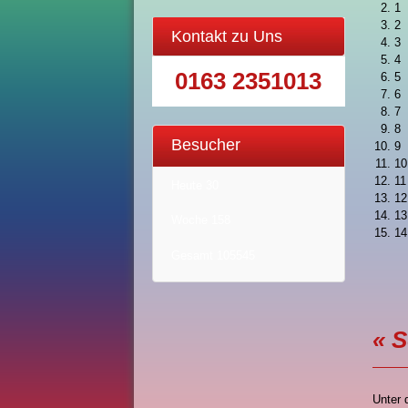
1
2
Kontakt zu Uns
3
4
0163 2351013
5
6
7
8
Besucher
9
10
11
Heute
30
12
13
Woche
158
14
Gesamt
105545
« S
Unter